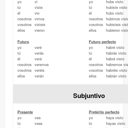
yo
vi
yo
hube visto
tú
viste
tú
hubiste visto
él
vio
él
hubo visto
nosotros
vimos
nosotros
hubimos vist
vosotros
visteis
vosotros
hubisteis vis
ellos
vieron
ellos
hubieron vist
Futuro
Futuro perfecto
yo
veré
yo
habré visto
tú
verás
tú
habrás visto
él
verá
él
habrá visto
nosotros
veremos
nosotros
habremos vis
vosotros
veréis
vosotros
habréis visto
ellos
verán
ellos
habrán visto
Subjuntivo
Presente
Pretérito perfecto
yo
vea
yo
haya visto
tú
veas
tú
hayas visto