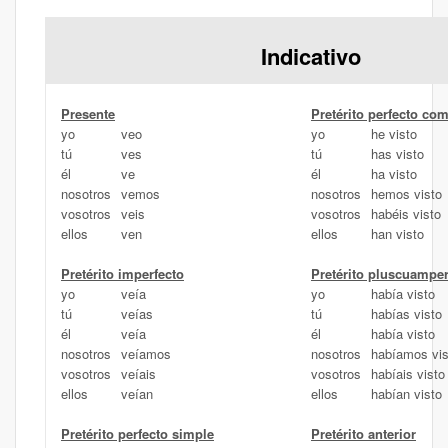
Indicativo
Presente
Pretérito perfecto co
yo
veo
yo
he visto
tú
ves
tú
has visto
él
ve
él
ha visto
nosotros
vemos
nosotros
hemos visto
vosotros
veis
vosotros
habéis visto
ellos
ven
ellos
han visto
Pretérito imperfecto
Pretérito pluscuamper
yo
veía
yo
había visto
tú
veías
tú
habías visto
él
veía
él
había visto
nosotros
veíamos
nosotros
habíamos vis
vosotros
veíais
vosotros
habíais visto
ellos
veían
ellos
habían visto
Pretérito perfecto simple
Pretérito anterior