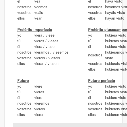
él
vea
él
haya visto
nosotros
veamos
nosotros
hayamos vis
vosotros
veáis
vosotros
hayáis visto
ellos
vean
ellos
hayan visto
Pretérito imperfecto
Pretérito pluscuamper
yo
viera / viese
yo
hubiera visto
tú
vieras / vieses
tú
hubieras vist
él
viera / viese
él
hubiera visto
nosotros
viéramos / viésemos
hubiéramos v
nosotros
vosotros
vierais / vieseis
visto
ellos
vieran / viesen
vosotros
hubierais vis
ellos
hubieran vist
Futuro
Futuro perfecto
yo
viere
yo
hubiere visto
tú
vieres
tú
hubieres vist
él
viere
él
hubiere visto
nosotros
viéremos
nosotros
hubiéremos v
vosotros
viereis
vosotros
hubiereis vis
ellos
vieren
ellos
hubieren vist