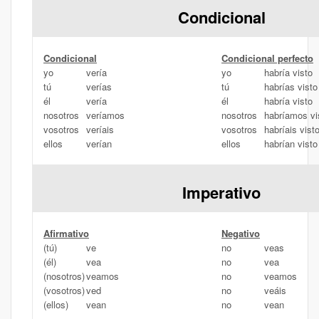
Condicional
Condicional
Condicional perfecto
yo
vería
yo
habría visto
tú
verías
tú
habrías visto
él
vería
él
habría visto
nosotros
veríamos
nosotros
habríamos vi
vosotros
veríais
vosotros
habríais vist
ellos
verían
ellos
habrían visto
Imperativo
Afirmativo
Negativo
(tú)
ve
no
veas
(él)
vea
no
vea
(nosotros)
veamos
no
veamos
(vosotros)
ved
no
veáis
(ellos)
vean
no
vean