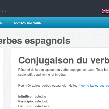
ES
CONTACTEZ NOUS
erbes espagnols
Conjugaison du verb
Résumé de la conjugaison du verbe espagnol
estudiar
. Tous les
subjonctif, conditionnel et impératif.
Pour 100 autres verbes espagnols, visitez
Fluento tables des v
Infinitivo:
estudiar
Participio:
estudiado
Gerundio:
estudiando