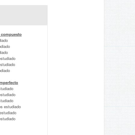
to compuesto
diado
udiado
diado
studiado
estudiado
udiado
amperfecto
studiado
estudiado
studiado
s estudiado
estudiado
estudiado