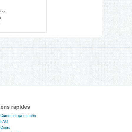
mos
s
n
iens rapides
Comment ça marche
FAQ
Cours