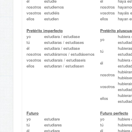
él
estudie
él
haya es
nosotros
estudiemos
nosotros
hayamos
vosotros
estudiéis
vosotros
hayáis 
ellos
estudien
ellos
hayan e
Pretérito imperfecto
Pretérito pluscu
yo
estudiara / estudiase
hubiera 
yo
tú
estudiaras / estudiases
estudia
él
estudiara / estudiase
hubieras
tú
nosotros
estudiáramos / estudiásemos
estudia
vosotros
estudiarais / estudiaseis
hubiera 
él
ellos
estudiaran / estudiasen
estudia
hubiéra
nosotros
hubiése
hubierai
vosotros
estudia
hubieran
ellos
estudia
Futuro
Futuro perfecto
yo
estudiare
yo
hubiere 
tú
estudiares
tú
hubiere
él
estudiare
él
hubiere 