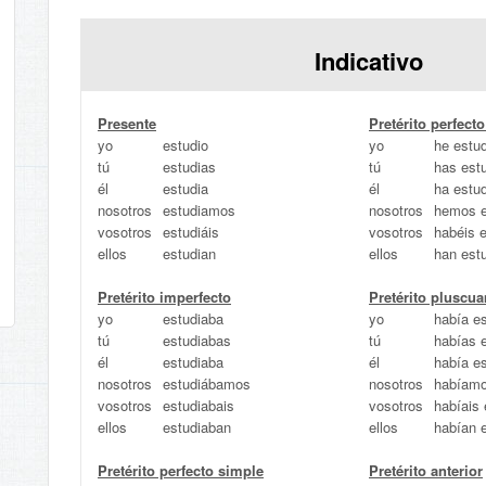
Indicativo
Presente
Pretérito perfec
yo
estudio
yo
he estu
tú
estudias
tú
has est
él
estudia
él
ha estu
nosotros
estudiamos
nosotros
hemos e
vosotros
estudiáis
vosotros
habéis 
ellos
estudian
ellos
han est
Pretérito imperfecto
Pretérito pluscu
yo
estudiaba
yo
había e
tú
estudiabas
tú
habías 
él
estudiaba
él
había e
nosotros
estudiábamos
nosotros
habíamo
vosotros
estudiabais
vosotros
habíais 
ellos
estudiaban
ellos
habían 
Pretérito perfecto simple
Pretérito anterior