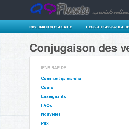
INFORMATION SCOLAIRE
RESSOURCES SCOLAIR
Conjugaison des v
LIENS RAPIDE
Comment ça marche
Cours
Enseignants
FAQs
Nouvelles
Prix