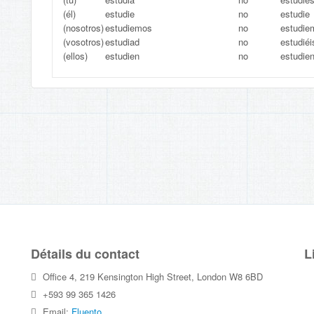
(él)
estudie
no
estudie
(nosotros)
estudiemos
no
estudie
(vosotros)
estudiad
no
estudiéi
(ellos)
estudien
no
estudie
Détails du contact
L
Office 4, 219 Kensington High Street, London W8 6BD
+593 99 365 1426
Email:
Fluento