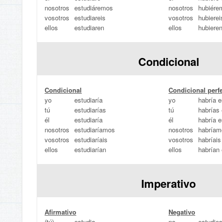
nosotros
estudiáremos
nosotros
hubiére
vosotros
estudiareis
vosotros
hubierei
ellos
estudiaren
ellos
hubiere
Condicional
Condicional
Condicional perf
yo
estudiaría
yo
habría e
tú
estudiarías
tú
habrías
él
estudiaría
él
habría e
nosotros
estudiaríamos
nosotros
habríam
vosotros
estudiaríais
vosotros
habríais
ellos
estudiarían
ellos
habrían
Imperativo
Afirmativo
Negativo
(tú)
estudia
no
estudie