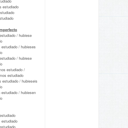
tudiado
 estudiado
estudiado
studiado
amperfecto
estudiado / hubiese
do
 estudiado / hubieses
do
estudiado / hubiese
do
mos estudiado /
mos estudiado
s estudiado / hubieseis
do
 estudiado / hubiesen
do
estudiado
s estudiado
estudiado