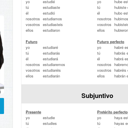
yo
estudié
yo
hube es
tú
estudiaste
tú
hubiste 
él
estudió
él
hubo es
nosotros
estudiamos
nosotros
hubimos
vosotros
estudiasteis
vosotros
hubistei
ellos
estudiaron
ellos
hubiero
Futuro
Futuro perfecto
yo
estudiaré
yo
habré e
tú
estudiarás
tú
habrás 
él
estudiará
él
habrá e
nosotros
estudiaremos
nosotros
habremo
vosotros
estudiaréis
vosotros
habréis 
ellos
estudiarán
ellos
habrán 
Subjuntivo
Presente
Pretérito perfecto
yo
estudie
yo
haya es
tú
estudies
tú
hayas e