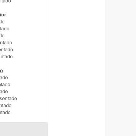
ntado
ior
do
ntado
do
ntado
entado
entado
to
tado
ntado
tado
sentado
ntado
ntado