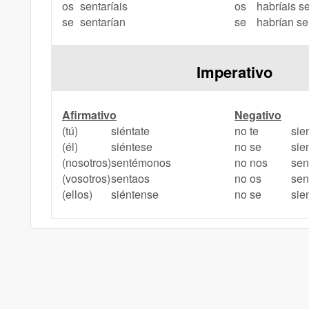
os
sentaríais
os
habríais s
se
sentarían
se
habrían s
Imperativo
Afirmativo
Negativo
(tú)
siéntate
no te
sie
(él)
siéntese
no se
sie
(nosotros)
sentémonos
no nos
sen
(vosotros)
sentaos
no os
sen
(ellos)
siéntense
no se
sie