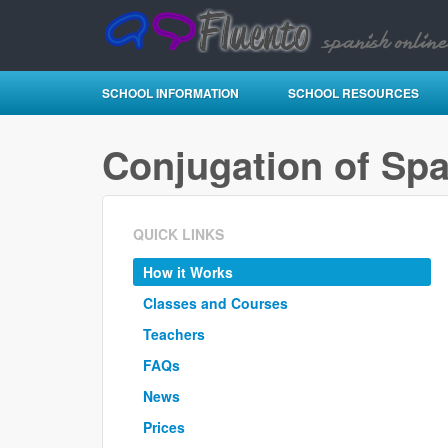
SCHOOL INFORMATION
SCHOOL RESOURCES
Conjugation of Sp
QUICK LINKS
How it Works
Classes and Courses
Teachers
FAQs
News
Prices