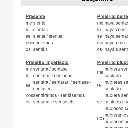
Presente
Pretérito perf
me
siente
me
haya senta
te
sientes
te
hayas sent
se
siente / sienten
se
haya senta
nos
sentemos
nos
hayamos s
os
sentéis
os
hayáis sen
Pretérito imperfecto
Pretérito plu
me
sentara / sentase
hubiera sen
me
te
sentaras / sentases
sentado
sentara / sentaran / sentase /
hubieras se
se
te
sentasen
sentado
nos
sentáramos / sentásemos
hubiera sen
os
sentarais / sentaseis
se
sentado / h
hubiesen s
hubiéramos
nos
hubiésemo
hubierais s