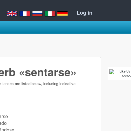
Log in
verb «sentarse»
Like Us
Facebo
he tenses are listed below, including indicative,
arse
ado
ándose