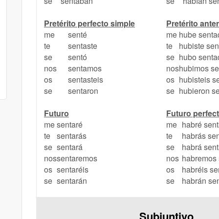
se
sentaban
se
habían se
Pretérito perfecto simple
Pretérito anter
me
senté
me
hube senta
te
sentaste
te
hubiste se
se
sentó
se
hubo senta
nos
sentamos
nos
hubimos se
os
sentasteis
os
hubisteis s
se
sentaron
se
hubieron s
Futuro
Futuro perfec
me
sentaré
me
habré sen
te
sentarás
te
habrás se
se
sentará
se
habrá sen
nos
sentaremos
nos
habremos 
os
sentaréis
os
habréis se
se
sentarán
se
habrán se
Subjuntivo