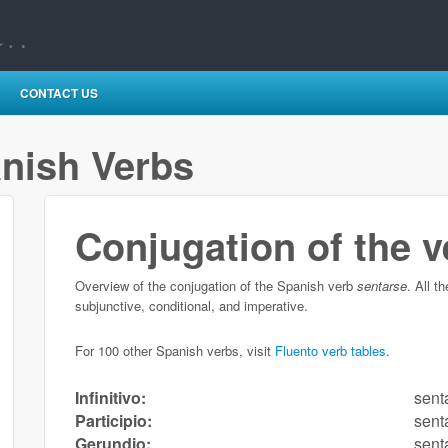
CONTACT US
anish Verbs
Conjugation of the 
Overview of the conjugation of the Spanish verb
sentarse
. All t
subjunctive, conditional, and imperative.
For 100 other Spanish verbs, visit
Fluento verb tables
.
Infinitivo:
sent
Participio:
sent
Gerundio:
sent