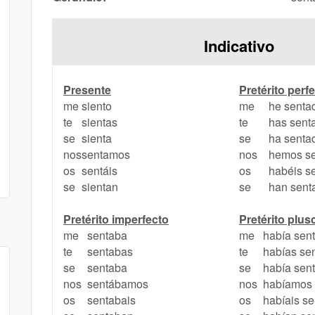
Indicativo
Presente
Pretérito per
me
siento
me
he senta
te
sientas
te
has sent
se
sienta
se
ha senta
nos
sentamos
nos
hemos s
os
sentáis
os
habéis s
se
sientan
se
han sent
Pretérito imperfecto
Pretérito plu
me
sentaba
me
había sen
te
sentabas
te
habías se
se
sentaba
se
había sen
nos
sentábamos
nos
habíamos 
os
sentabais
os
habíais s