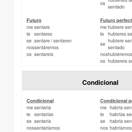
os
sentado
Futuro
Futuro perfec
me
sentare
me
hubiere se
te
sentares
te
hubieres s
se
sentare / sentaren
hubiere sen
se
nos
sentáremos
sentado
os
sentareis
nos
hubiéremos
os
hubiereis 
Condicional
Condicional
Condicional p
me
sentaría
me
habría sen
te
sentarías
te
habrías se
se
sentaría
se
habría sen
nos
sentaríamos
nos
habríamos