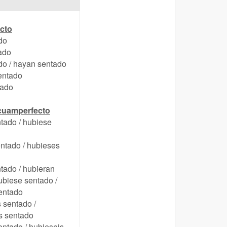
ecto
do
ado
do / hayan sentado
entado
tado
scuamperfecto
tado / hubiese
ntado / hubieses
tado / hubieran
ubiese sentado /
entado
 sentado /
s sentado
entado / hubieseis