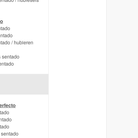
to
ntado
entado
tado / hubieren
 sentado
sentado
erfecto
tado
ntado
tado
 sentado