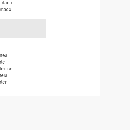
entado
entado
ntes
nte
temos
téis
nten