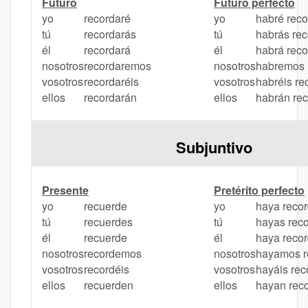
Futuro
Futuro perfecto
yo
recordaré
yo
habré rec
tú
recordarás
tú
habrás re
él
recordará
él
habrá rec
nosotros
recordaremos
nosotros
habremos 
vosotros
recordaréis
vosotros
habréis re
ellos
recordarán
ellos
habrán re
Subjuntivo
Presente
Pretérito perfecto
yo
recuerde
yo
haya reco
tú
recuerdes
tú
hayas rec
él
recuerde
él
haya reco
nosotros
recordemos
nosotros
hayamos r
vosotros
recordéis
vosotros
hayáis re
ellos
recuerden
ellos
hayan rec