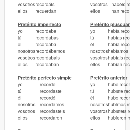
vosotros
recordáis
vosotros
habéis r
ellos
recuerdan
ellos
han reco
Pretérito imperfecto
Pretérito pluscua
yo
recordaba
yo
había rec
tú
recordabas
tú
habías re
él
recordaba
él
había rec
nosotros
recordábamos
nosotros
habíamos 
vosotros
recordabais
vosotros
habíais re
ellos
recordaban
ellos
habían re
Pretérito perfecto simple
Pretérito anterior
yo
recordé
yo
hube reco
tú
recordaste
tú
hubiste re
él
recordó
él
hubo reco
nosotros
recordamos
nosotros
hubimos r
vosotros
recordasteis
vosotros
hubisteis 
ellos
recordaron
ellos
hubieron 