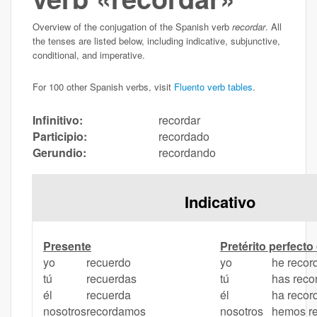
Overview of the conjugation of the Spanish verb
recordar
. All
the tenses are listed below, including indicative, subjunctive,
conditional, and imperative.
For 100 other Spanish verbs, visit
Fluento verb tables
.
Infinitivo:
recordar
Participio:
recordado
Gerundio:
recordando
Indicativo
Presente
Pretérito perfect
yo
recuerdo
yo
he recor
tú
recuerdas
tú
has reco
él
recuerda
él
ha recor
nosotros
recordamos
nosotros
hemos r