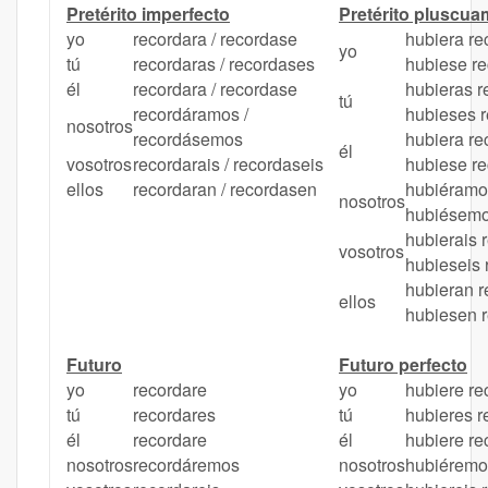
Pretérito imperfecto
Pretérito pluscua
yo
recordara / recordase
hubiera re
yo
tú
recordaras / recordases
hubiese r
él
recordara / recordase
hubieras r
tú
recordáramos /
hubieses 
nosotros
recordásemos
hubiera re
él
vosotros
recordarais / recordaseis
hubiese r
ellos
recordaran / recordasen
hubiéramo
nosotros
hubiésemo
hubierais 
vosotros
hubieseis
hubieran r
ellos
hubiesen 
Futuro
Futuro perfecto
yo
recordare
yo
hubiere r
tú
recordares
tú
hubieres 
él
recordare
él
hubiere r
nosotros
recordáremos
nosotros
hubiéremo