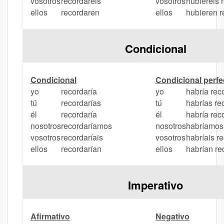
vosotros
recordareis
vosotros
hubiereis 
ellos
recordaren
ellos
hubieren 
Condicional
Condicional
Condicional perfe
yo
recordaría
yo
habría rec
tú
recordarías
tú
habrías re
él
recordaría
él
habría rec
nosotros
recordaríamos
nosotros
habríamos
vosotros
recordaríais
vosotros
habríais r
ellos
recordarían
ellos
habrían r
Imperativo
Afirmativo
Negativo