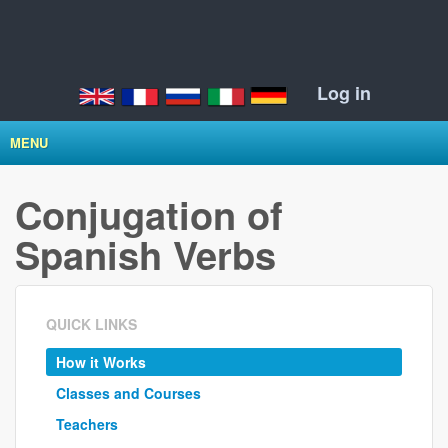
Log in
MENU
Conjugation of
Spanish Verbs
QUICK LINKS
How it Works
Classes and Courses
Teachers