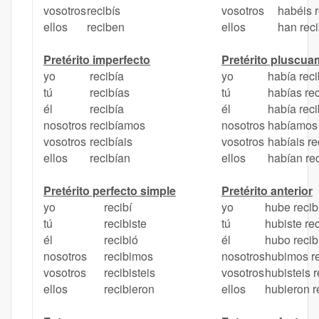
vosotros
recibís
vosotros
habéis 
ellos
reciben
ellos
han rec
Pretérito imperfecto
Pretérito pluscua
yo
recibía
yo
había rec
tú
recibías
tú
habías re
él
recibía
él
había rec
nosotros
recibíamos
nosotros
habíamos 
vosotros
recibíais
vosotros
habíais re
ellos
recibían
ellos
habían re
Pretérito perfecto simple
Pretérito anterior
yo
recibí
yo
hube recib
tú
recibiste
tú
hubiste re
él
recibió
él
hubo recib
nosotros
recibimos
nosotros
hubimos r
vosotros
recibisteis
vosotros
hubisteis 
ellos
recibieron
ellos
hubieron r