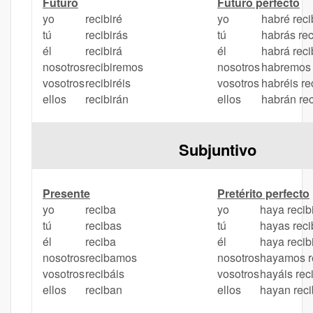
Futuro
Futuro perfecto
yo
recibiré
yo
habré reci
tú
recibirás
tú
habrás rec
él
recibirá
él
habrá reci
nosotros
recibiremos
nosotros
habremos 
vosotros
recibiréis
vosotros
habréis re
ellos
recibirán
ellos
habrán rec
Subjuntivo
Presente
Pretérito perfecto
yo
reciba
yo
haya recib
tú
recibas
tú
hayas reci
él
reciba
él
haya recib
nosotros
recibamos
nosotros
hayamos r
vosotros
recibáis
vosotros
hayáis rec
ellos
reciban
ellos
hayan reci