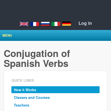
Log in
MENU
Conjugation of
Spanish Verbs
QUICK LINKS
How it Works
Classes and Courses
Teachers