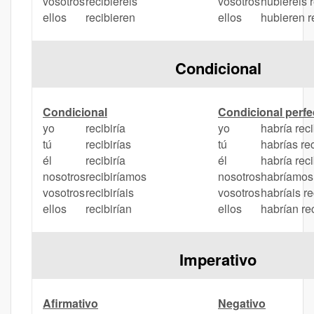
vosotros
recibiereis
vosotros
hubiereis 
ellos
recibieren
ellos
hubieren r
Condicional
Condicional
Condicional perfe
yo
recibiría
yo
habría rec
tú
recibirías
tú
habrías re
él
recibiría
él
habría rec
nosotros
recibiríamos
nosotros
habríamos 
vosotros
recibiríais
vosotros
habríais r
ellos
recibirían
ellos
habrían re
Imperativo
Afirmativo
Negativo