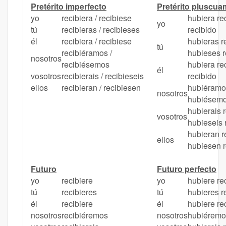
Pretérito imperfecto
Pretérito pluscua
yo
recibiera / recibiese
hubiera re
yo
tú
recibieras / recibieses
recibido
él
recibiera / recibiese
hubieras re
tú
recibiéramos /
hubieses r
nosotros
recibiésemos
hubiera re
él
vosotros
recibierais / recibieseis
recibido
ellos
recibieran / recibiesen
hubiéramos
nosotros
hubiésemo
hubierais r
vosotros
hubieseis 
hubieran r
ellos
hubiesen r
Futuro
Futuro perfecto
yo
recibiere
yo
hubiere re
tú
recibieres
tú
hubieres r
él
recibiere
él
hubiere re
nosotros
recibiéremos
nosotros
hubiéremo