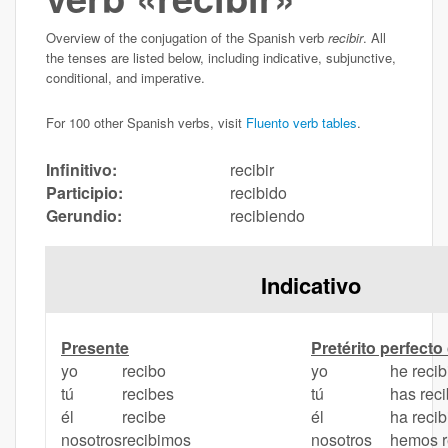
Overview of the conjugation of the Spanish verb
recibir
. All
the tenses are listed below, including indicative, subjunctive,
conditional, and imperative.
For 100 other Spanish verbs, visit
Fluento verb tables
.
Infinitivo:
recibir
Participio:
recibido
Gerundio:
recibiendo
Indicativo
Presente
Pretérito perfect
yo
recibo
yo
he recib
tú
recibes
tú
has reci
él
recibe
él
ha recib
nosotros
recibimos
nosotros
hemos r